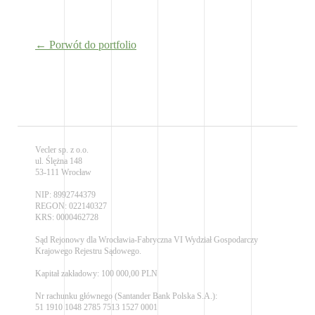
← Porwót do portfolio
Vecler sp. z o.o.
ul. Ślężna 148
53-111 Wrocław
NIP: 8992744379
REGON: 022140327
KRS: 0000462728
Sąd Rejonowy dla Wrocławia-Fabryczna VI Wydział Gospodarczy
Krajowego Rejestru Sądowego.
Kapitał zakładowy: 100 000,00 PLN
Nr rachunku głównego (Santander Bank Polska S.A.):
51 1910 1048 2785 7513 1527 0001