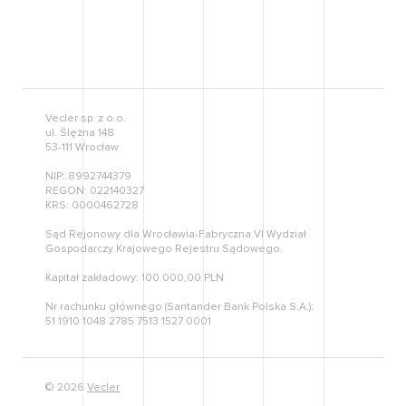
Vecler sp. z o.o.
ul. Ślężna 148
53-111 Wrocław
NIP: 8992744379
REGON: 022140327
KRS: 0000462728
Sąd Rejonowy dla Wrocławia-Fabryczna VI Wydział
Gospodarczy Krajowego Rejestru Sądowego.
Kapitał zakładowy: 100 000,00 PLN
Nr rachunku głównego (Santander Bank Polska S.A.):
51 1910 1048 2785 7513 1527 0001
© 2026
Vecler